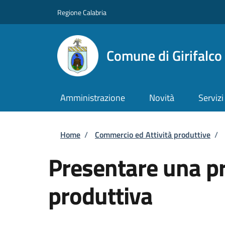
Salta al contenuto principale
Skip to footer content
Regione Calabria
Comune di Girifalco
Amministrazione
Novità
Servizi
Briciole di pane
Home
/
Commercio ed Attività produttive
/
Presentare una pra
produttiva