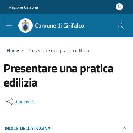
Salta al contenuto principale
Skip to footer content
Regione Calabria
Comune di Girifalco
Briciole di pane
Home
/
Presentare una pratica edilizia
Presentare una pratica
edilizia
Condividi
INDICE DELLA PAGINA