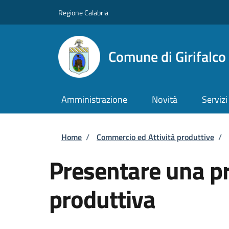
Salta al contenuto principale
Skip to footer content
Regione Calabria
Comune di Girifalco
Amministrazione
Novità
Servizi
Briciole di pane
Home
/
Commercio ed Attività produttive
/
Presentare una pra
produttiva