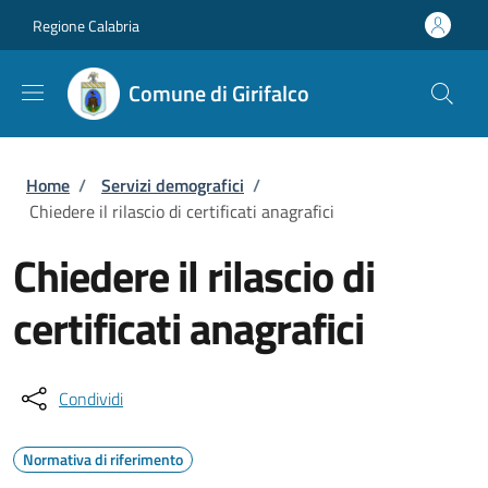
Salta al contenuto principale
Skip to footer content
Regione Calabria
Comune di Girifalco
Briciole di pane
Home
/
Servizi demografici
/
Chiedere il rilascio di certificati anagrafici
Chiedere il rilascio di
certificati anagrafici
Condividi
Normativa di riferimento