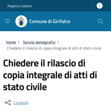
Salta al contenuto principale
Skip to footer content
Regione Calabria
Comune di Girifalco
Briciole di pane
Home
/
Servizi demografici
/
Chiedere il rilascio di copia integrale di atti di stato civile
Chiedere il rilascio di
copia integrale di atti di
stato civile
Condividi