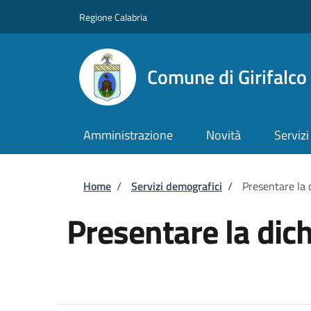
Salta al contenuto principale
Skip to footer content
Regione Calabria
Comune di Girifalco
Amministrazione
Novità
Servizi
Briciole di pane
Home
/
Servizi demografici
/
Presentare la 
Presentare la dich