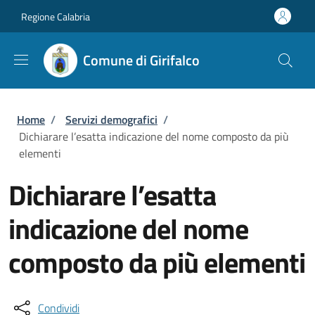
Salta al contenuto principale
Skip to footer content
Regione Calabria
Comune di Girifalco
Briciole di pane
Home
/
Servizi demografici
/
Dichiarare l’esatta indicazione del nome composto da più
elementi
Dichiarare l’esatta
indicazione del nome
composto da più elementi
Condividi