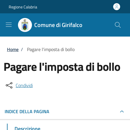
Salta al contenuto principale
Skip to footer content
Regione Calabria
Comune di Girifalco
Briciole di pane
Home
/
Pagare l'imposta di bollo
Pagare l'imposta di bollo
Condividi
INDICE DELLA PAGINA
Descrizione