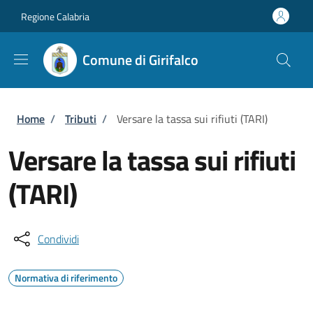
Salta al contenuto principale
Skip to footer content
Regione Calabria
Comune di Girifalco
Briciole di pane
Home
/
Tributi
/
Versare la tassa sui rifiuti (TARI)
Versare la tassa sui rifiuti
(TARI)
Condividi
Normativa di riferimento