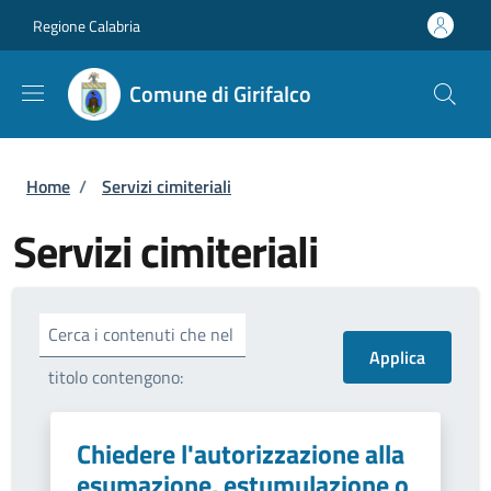
Salta al contenuto principale
Skip to footer content
Regione Calabria
Comune di Girifalco
Briciole di pane
Home
/
Servizi cimiteriali
Servizi cimiteriali
Cerca i contenuti che nel
titolo contengono:
Chiedere l'autorizzazione alla
esumazione, estumulazione o