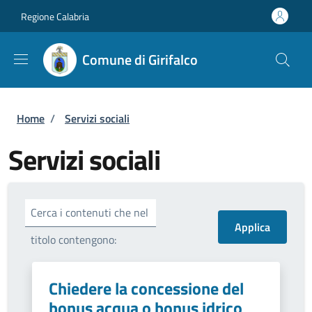
Salta al contenuto principale
Skip to footer content
Regione Calabria
Comune di Girifalco
Briciole di pane
Home
/
Servizi sociali
Servizi sociali
Cerca i contenuti che nel
titolo contengono:
Chiedere la concessione del
bonus acqua o bonus idrico