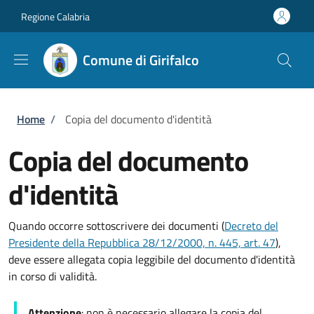
Salta al contenuto principale
Skip to footer content
Regione Calabria
Comune di Girifalco
Briciole di pane
Home
/
Copia del documento d'identità
Copia del documento
d'identità
Quando occorre sottoscrivere dei documenti (
Decreto del
Presidente della Repubblica 28/12/2000, n. 445, art. 47
),
deve essere allegata copia leggibile del documento d'identità
in corso di validità.
Attenzione
: non è necessario allegare la copia del