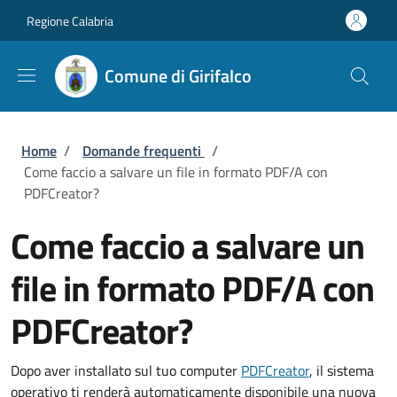
Salta al contenuto principale
Skip to footer content
Regione Calabria
Comune di Girifalco
Briciole di pane
Home
/
Domande frequenti
/
Come faccio a salvare un file in formato PDF/A con
PDFCreator?
Come faccio a salvare un
file in formato PDF/A con
PDFCreator?
Dopo aver installato sul tuo computer
PDFCreator
, il sistema
operativo ti renderà automaticamente disponibile una nuova