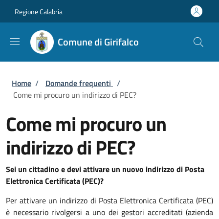
Salta al contenuto principale
Skip to footer content
Regione Calabria
Comune di Girifalco
Briciole di pane
Home
/
Domande frequenti
/
Come mi procuro un indirizzo di PEC?
Come mi procuro un
indirizzo di PEC?
Sei un cittadino e devi attivare un nuovo indirizzo di Posta
Elettronica Certificata (PEC)?
Per attivare un indirizzo di Posta Elettronica Certificata (PEC)
è necessario rivolgersi a uno dei gestori accreditati (azienda