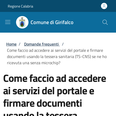
Salta al contenuto principale
Skip to footer content
Regione Calabria
Comune di Girifalco
Briciole di pane
Home
/
Domande frequenti
/
Come faccio ad accedere ai servizi del portale e firmare
documenti usando la tessera sanitaria (TS-CNS) se ne ho
ricevuta una senza microchip?
Come faccio ad accedere
ai servizi del portale e
firmare documenti
usando la tessera