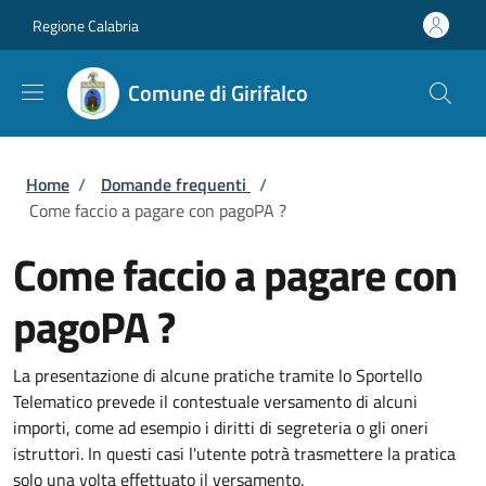
Salta al contenuto principale
Skip to footer content
Regione Calabria
Comune di Girifalco
Briciole di pane
Home
/
Domande frequenti
/
Come faccio a pagare con pagoPA ?
Come faccio a pagare con
pagoPA ?
La presentazione di alcune pratiche tramite lo Sportello
Telematico prevede il contestuale versamento di alcuni
importi, come ad esempio i diritti di segreteria o gli oneri
istruttori. In questi casi l'utente potrà trasmettere la pratica
solo una volta effettuato il versamento.