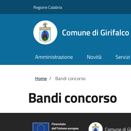
Salta al contenuto principale
Skip to footer content
Regione Calabria
Comune di Girifalco
Amministrazione
Novità
Servizi
Briciole di pane
Home
/
Bandi concorso
Bandi concorso
Comune di Gi