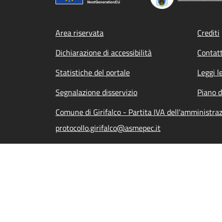
Footer menu
Area riservata
Crediti
Dichiarazione di accessibilità
Contatt
Statistiche del portale
Leggi l
Segnalazione disservizio
Piano d
Comune di Girifalco - Partita IVA dell'amministr
protocollo.girifalco@asmepec.it