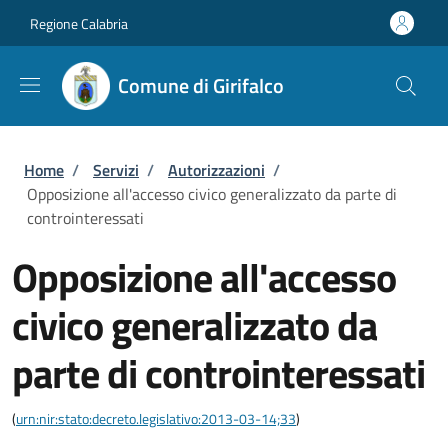
Salta al contenuto principale
Skip to footer content
Regione Calabria
Comune di Girifalco
Briciole di pane
Home
/
Servizi
/
Autorizzazioni
/
Opposizione all'accesso civico generalizzato da parte di
controinteressati
Opposizione all'accesso
civico generalizzato da
parte di controinteressati
(
urn:nir:stato:decreto.legislativo:2013-03-14;33
)