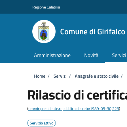
Salta al contenuto principale
Skip to footer content
Regione Calabria
Comune di Girifalco
Amministrazione
Novità
Servizi
Briciole di pane
Home
/
Servizi
/
Anagrafe e stato civile
/
Rilascio di certific
(
urn:nir:presidente.repubblica:decreto:1989-05-30;223
)
Servizio attivo