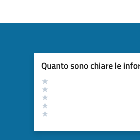
Quanto sono chiare le info
Valutazione
Valuta 5 stelle su 5
Valuta 4 stelle su 5
Valuta 3 stelle su 5
Valuta 2 stelle su 5
Valuta 1 stelle su 5