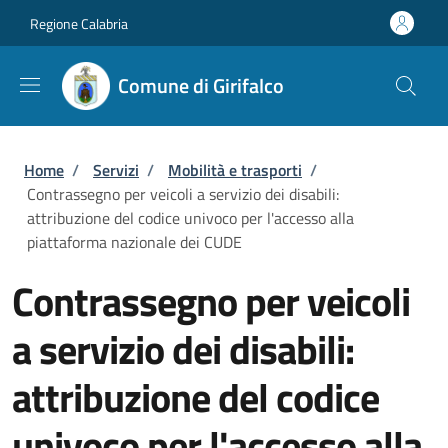
Salta al contenuto principale
Skip to footer content
Regione Calabria
Comune di Girifalco
Briciole di pane
Home
/
Servizi
/
Mobilità e trasporti
/
Contrassegno per veicoli a servizio dei disabili:
attribuzione del codice univoco per l'accesso alla
piattaforma nazionale dei CUDE
Contrassegno per veicoli
a servizio dei disabili:
attribuzione del codice
univoco per l'accesso alla