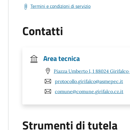
Termini e condizioni di servizio
Contatti
Area tecnica
Piazza Umberto I, 1 88024 Girifalco 
protocollo.girifalco@asmepec.it
comune@comune.girifalco.cz.it
Strumenti di tutela