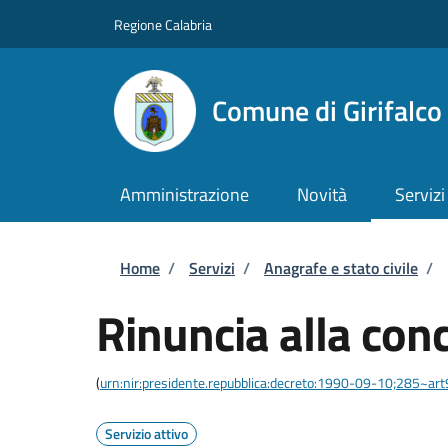
Salta al contenuto principale
Skip to footer content
Regione Calabria
Comune di Girifalco
Amministrazione
Novità
Servizi
Briciole di pane
Home
/
Servizi
/
Anagrafe e stato civile
/
Rinuncia alla con
(
urn:nir:presidente.repubblica:decreto:1990-09-10;285~ar
Servizio attivo