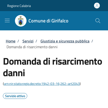
Salta al contenuto principale
Skip to footer content
Regione Calabria
Comune di Girifalco
Briciole di pane
Home
/
Servizi
/
Giustizia e sicurezza pubblica
/
Domanda di risarcimento danni
Domanda di risarcimento
danni
(
urn:nir:stato:regio.decreto:1942-03-16;262~art2043
)
Servizio attivo