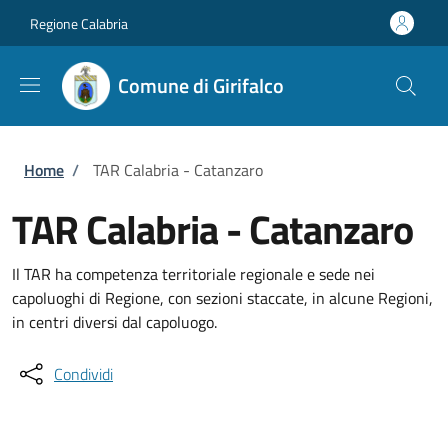
Salta al contenuto principale
Skip to footer content
Regione Calabria
Comune di Girifalco
Briciole di pane
Home
/
TAR Calabria - Catanzaro
TAR Calabria - Catanzaro
Il TAR ha competenza territoriale regionale e sede nei
capoluoghi di Regione, con sezioni staccate, in alcune Regioni,
in centri diversi dal capoluogo.
Condividi