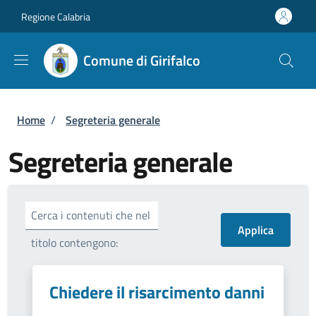
Salta al contenuto principale
Skip to footer content
Regione Calabria
Comune di Girifalco
Briciole di pane
Home
/
Segreteria generale
Segreteria generale
Cerca i contenuti che nel
titolo contengono:
Chiedere il risarcimento danni