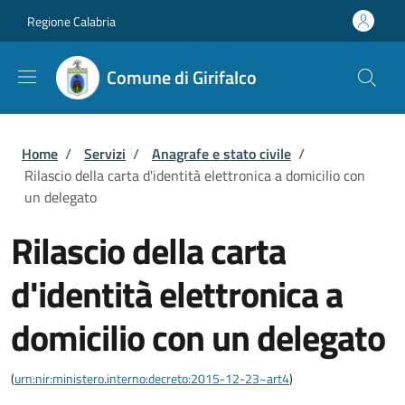
Salta al contenuto principale
Skip to footer content
Regione Calabria
Comune di Girifalco
Briciole di pane
Home
/
Servizi
/
Anagrafe e stato civile
/
Rilascio della carta d'identità elettronica a domicilio con
un delegato
Rilascio della carta
d'identità elettronica a
domicilio con un delegato
(
urn:nir:ministero.interno:decreto:2015-12-23~art4
)