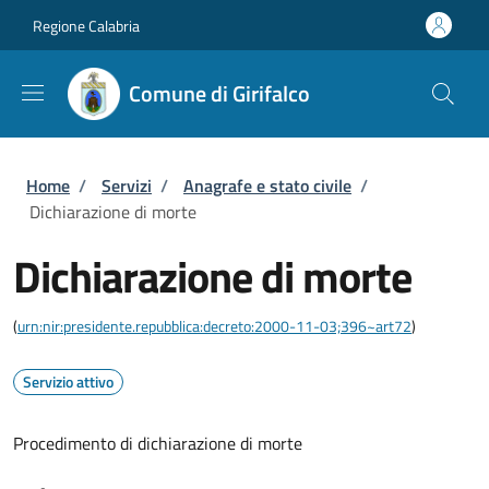
Salta al contenuto principale
Skip to footer content
Regione Calabria
Comune di Girifalco
Briciole di pane
Home
/
Servizi
/
Anagrafe e stato civile
/
Dichiarazione di morte
Dichiarazione di morte
(
urn:nir:presidente.repubblica:decreto:2000-11-03;396~art72
)
Servizio attivo
Procedimento di dichiarazione di morte