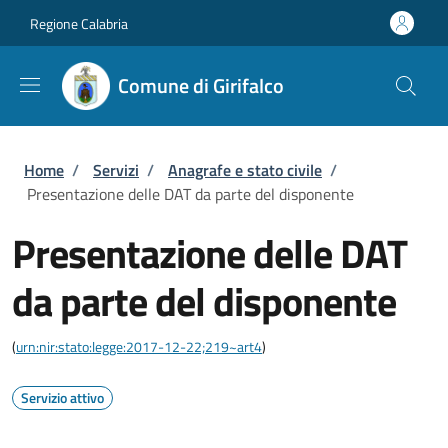
Salta al contenuto principale
Skip to footer content
Regione Calabria
Comune di Girifalco
Briciole di pane
Home
/
Servizi
/
Anagrafe e stato civile
/
Presentazione delle DAT da parte del disponente
Presentazione delle DAT
da parte del disponente
(
urn:nir:stato:legge:2017-12-22;219~art4
)
Servizio attivo