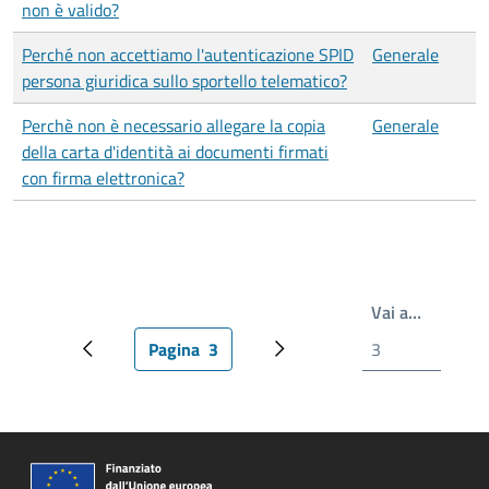
non è valido?
Perché non accettiamo l'autenticazione SPID
Generale
persona giuridica sullo sportello telematico?
Perchè non è necessario allegare la copia
Generale
della carta d'identità ai documenti firmati
con firma elettronica?
Scrivi il
Vai a…
Pagina
3
Pagina precedente
Pagina attuale
Pagina successiva