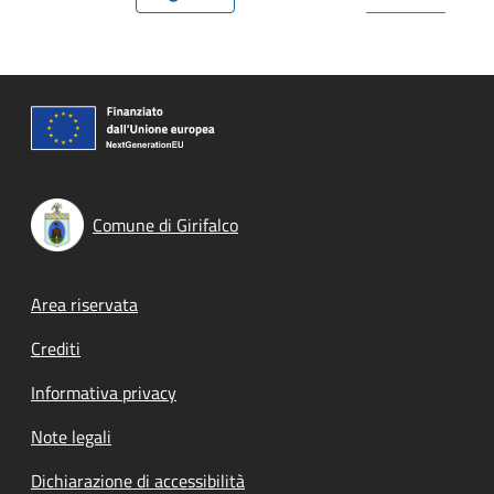
Pagina precedente
Pagina attuale
Pagina successiva
Comune di Girifalco
Footer menu
Area riservata
Crediti
Informativa privacy
Note legali
Dichiarazione di accessibilità