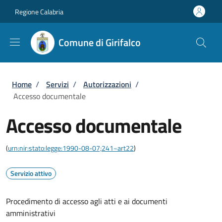
Salta al contenuto principale
Skip to footer content
Regione Calabria
Comune di Girifalco
Briciole di pane
Home
/
Servizi
/
Autorizzazioni
/
Accesso documentale
Accesso documentale
(
urn:nir:stato:legge:1990-08-07;241~art22
)
Servizio attivo
Procedimento di accesso agli atti e ai documenti
amministrativi