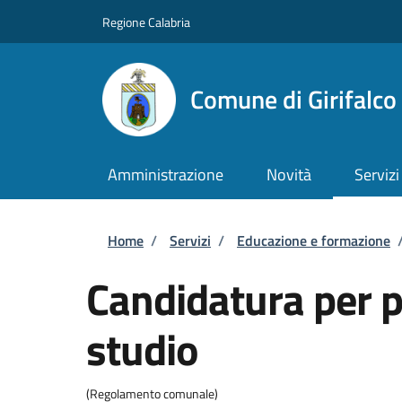
Salta al contenuto principale
Skip to footer content
Regione Calabria
Comune di Girifalco
Amministrazione
Novità
Servizi
Briciole di pane
Home
/
Servizi
/
Educazione e formazione
Candidatura per p
studio
(Regolamento comunale)