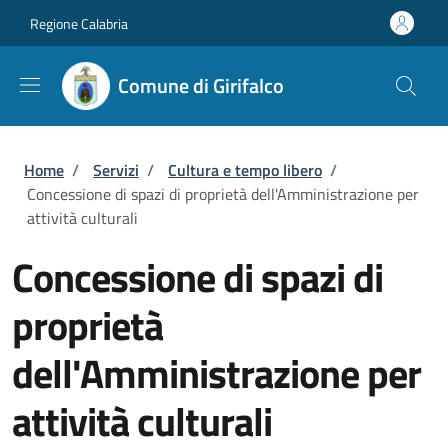
Salta al contenuto principale
Skip to footer content
Regione Calabria
Comune di Girifalco
Briciole di pane
Home
/
Servizi
/
Cultura e tempo libero
/
Concessione di spazi di proprietà dell'Amministrazione per
attività culturali
Concessione di spazi di
proprietà
dell'Amministrazione per
attività culturali