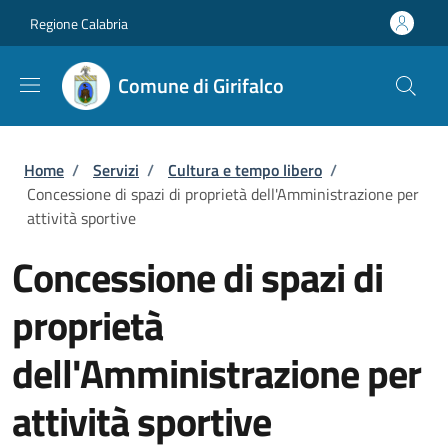
Salta al contenuto principale
Skip to footer content
Regione Calabria
Comune di Girifalco
Briciole di pane
Home
/
Servizi
/
Cultura e tempo libero
/
Concessione di spazi di proprietà dell'Amministrazione per
attività sportive
Concessione di spazi di
proprietà
dell'Amministrazione per
attività sportive