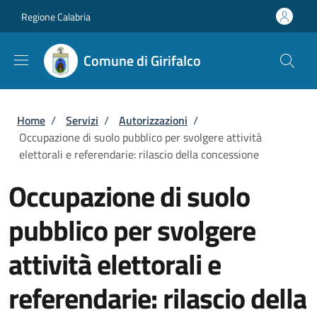
Salta al contenuto principale
Skip to footer content
Regione Calabria
Comune di Girifalco
Briciole di pane
Home
/
Servizi
/
Autorizzazioni
/
Occupazione di suolo pubblico per svolgere attività
elettorali e referendarie: rilascio della concessione
Occupazione di suolo
pubblico per svolgere
attività elettorali e
referendarie: rilascio della