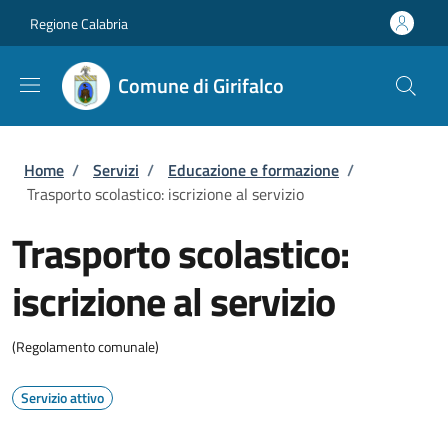
Salta al contenuto principale
Skip to footer content
Regione Calabria
Comune di Girifalco
Briciole di pane
Home
/
Servizi
/
Educazione e formazione
/
Trasporto scolastico: iscrizione al servizio
Trasporto scolastico:
iscrizione al servizio
(Regolamento comunale)
Servizio attivo