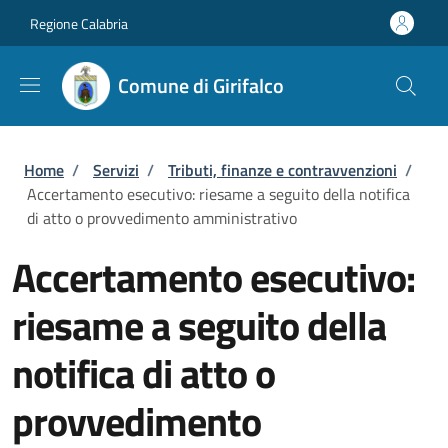
Salta al contenuto principale
Skip to footer content
Regione Calabria
Comune di Girifalco
Briciole di pane
Home
/
Servizi
/
Tributi, finanze e contravvenzioni
/
Accertamento esecutivo: riesame a seguito della notifica
di atto o provvedimento amministrativo
Accertamento esecutivo:
riesame a seguito della
notifica di atto o
provvedimento