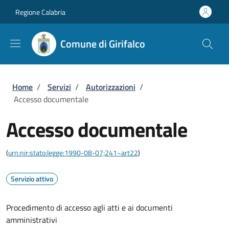
Salta al contenuto principale
Skip to footer content
Regione Calabria
Comune di Girifalco
Briciole di pane
Home
/
Servizi
/
Autorizzazioni
/
Accesso documentale
Accesso documentale
(
urn:nir:stato:legge:1990-08-07;241~art22
)
Servizio attivo
Procedimento di accesso agli atti e ai documenti
amministrativi