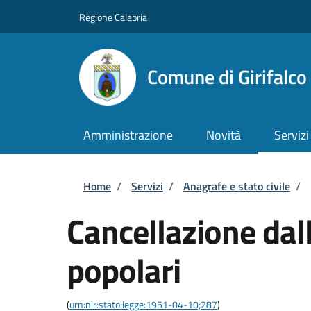
Salta al contenuto principale
Skip to footer content
Regione Calabria
Comune di Girifalco
Amministrazione
Novità
Servizi
Briciole di pane
Home
/
Servizi
/
Anagrafe e stato civile
/
Cancellazione dall
popolari
(
urn:nir:stato:legge:1951-04-10;287
)