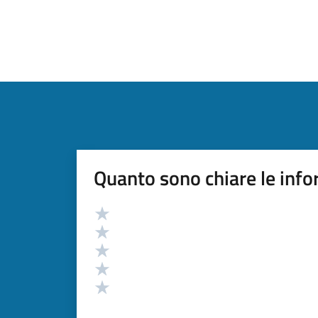
Quanto sono chiare le info
Valutazione
Valuta 5 stelle su 5
Valuta 4 stelle su 5
Valuta 3 stelle su 5
Valuta 2 stelle su 5
Valuta 1 stelle su 5