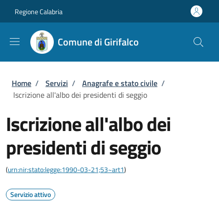
Salta al contenuto principale
Skip to footer content
Regione Calabria
Comune di Girifalco
Briciole di pane
Home
/
Servizi
/
Anagrafe e stato civile
/
Iscrizione all'albo dei presidenti di seggio
Iscrizione all'albo dei
presidenti di seggio
(
urn:nir:stato:legge:1990-03-21;53~art1
)
Servizio attivo