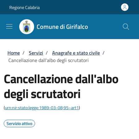
Salta al contenuto principale
Skip to footer content
Regione Calabria
Comune di Girifalco
Briciole di pane
Home
/
Servizi
/
Anagrafe e stato civile
/
Cancellazione dall'albo degli scrutatori
Cancellazione dall'albo
degli scrutatori
(
urn:nir:stato:legge:1989-03-08;95~art1
)
Servizio attivo