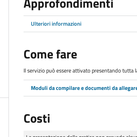
Approfondimenti
Ulteriori informazioni
Come fare
Il servizio può essere attivato presentando tutta
Moduli da compilare e documenti da allegar
Costi
Tipo di pagamento
Importo