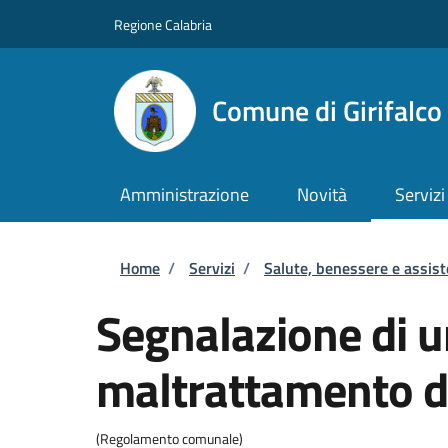
Salta al contenuto principale
Skip to footer content
Regione Calabria
Comune di Girifalco
Amministrazione
Novità
Servizi
Briciole di pane
Home
/
Servizi
/
Salute, benessere e assis
Segnalazione di 
maltrattamento d
(Regolamento comunale)