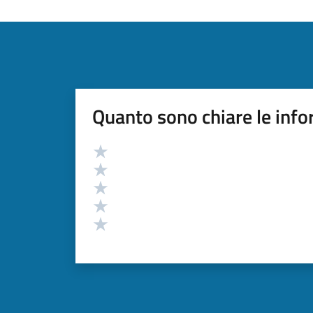
Quanto sono chiare le info
Valutazione
Valuta 5 stelle su 5
Valuta 4 stelle su 5
Valuta 3 stelle su 5
Valuta 2 stelle su 5
Valuta 1 stelle su 5