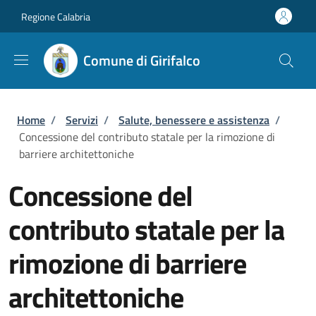
Salta al contenuto principale
Skip to footer content
Regione Calabria
Comune di Girifalco
Briciole di pane
Home
/
Servizi
/
Salute, benessere e assistenza
/
Concessione del contributo statale per la rimozione di
barriere architettoniche
Concessione del
contributo statale per la
rimozione di barriere
architettoniche