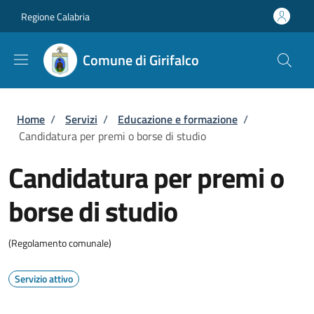
Salta al contenuto principale
Skip to footer content
Regione Calabria
Comune di Girifalco
Briciole di pane
Home
/
Servizi
/
Educazione e formazione
/
Candidatura per premi o borse di studio
Candidatura per premi o
borse di studio
(Regolamento comunale)
Servizio attivo