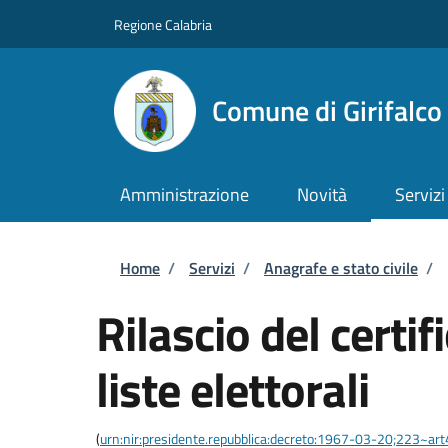
Salta al contenuto principale
Skip to footer content
Regione Calabria
Comune di Girifalco
Amministrazione
Novità
Servizi
Briciole di pane
Home
/
Servizi
/
Anagrafe e stato civile
/
Rilascio del certif
liste elettorali
(
urn:nir:presidente.repubblica:decreto:1967-03-20;223~art