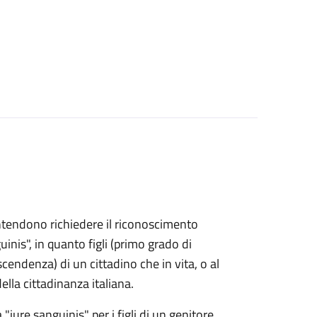
e intendono richiedere il riconoscimento
uinis", in quanto figli (primo grado di
endenza) di un cittadino che in vita, o al
lla cittadinanza italiana.
 "iure sanguinis" per i figli di un genitore