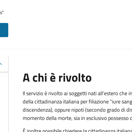
s"
A chi è rivolto
Il servizio è rivolto ai soggetti nati all'estero ch
della cittadinanza italiana per filiazione "iure sang
discendenza), oppure nipoti (secondo grado di disc
momento della morte, sia in esclusivo possesso de
È inoltre possibile chiedere la cittadinanza italiana