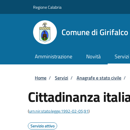
Salta al contenuto principale
Skip to footer content
Regione Calabria
Comune di Girifalco
Amministrazione
Novità
Servizi
Briciole di pane
Home
/
Servizi
/
Anagrafe e stato civile
/
Cittadinanza itali
(
urn:nir:stato:legge:1992-02-05;91
)
Servizio attivo