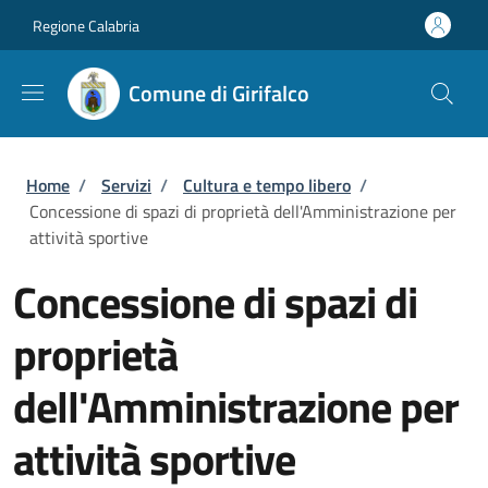
Salta al contenuto principale
Skip to footer content
Regione Calabria
Comune di Girifalco
Briciole di pane
Home
/
Servizi
/
Cultura e tempo libero
/
Concessione di spazi di proprietà dell'Amministrazione per
attività sportive
Concessione di spazi di
proprietà
dell'Amministrazione per
attività sportive