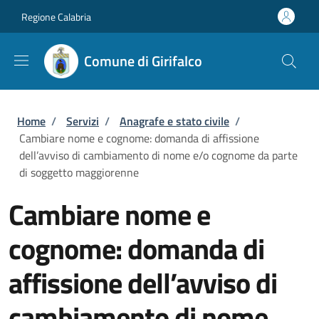
Salta al contenuto principale
Skip to footer content
Regione Calabria
Comune di Girifalco
Briciole di pane
Home
/
Servizi
/
Anagrafe e stato civile
/
Cambiare nome e cognome: domanda di affissione
dell’avviso di cambiamento di nome e/o cognome da parte
di soggetto maggiorenne
Cambiare nome e
cognome: domanda di
affissione dell’avviso di
cambiamento di nome