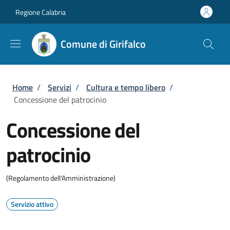
Salta al contenuto principale
Skip to footer content
Regione Calabria
Comune di Girifalco
Briciole di pane
Home
/
Servizi
/
Cultura e tempo libero
/
Concessione del patrocinio
Concessione del
patrocinio
(Regolamento dell'Amministrazione)
Servizio attivo