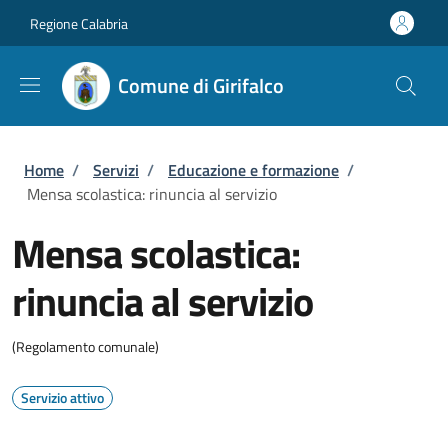
Salta al contenuto principale
Skip to footer content
Regione Calabria
Comune di Girifalco
Briciole di pane
Home
/
Servizi
/
Educazione e formazione
/
Mensa scolastica: rinuncia al servizio
Mensa scolastica:
rinuncia al servizio
(Regolamento comunale)
Servizio attivo