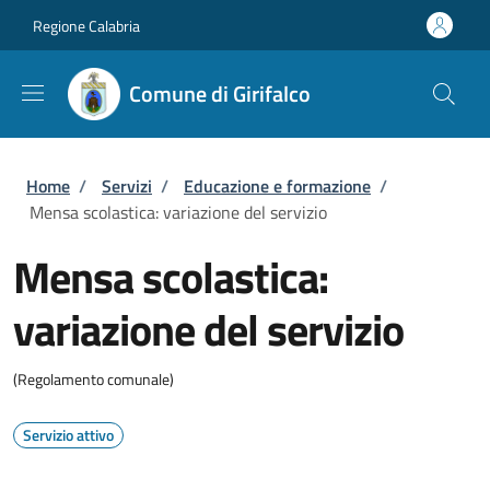
Salta al contenuto principale
Skip to footer content
Regione Calabria
Comune di Girifalco
Briciole di pane
Home
/
Servizi
/
Educazione e formazione
/
Mensa scolastica: variazione del servizio
Mensa scolastica:
variazione del servizio
(Regolamento comunale)
Servizio attivo